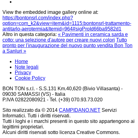
View the embedded image gallery online at:
https://bontonsrl.com/index.php?
option=com_k2&view=item&id=1115:bontonsrl-trattamento-
antitarlo-aerotermia&Itemid=964#sigProId66ba9582d1
Altro in questa categoria:
« Pavimenti in ceramica sarda e
cotto: una selezione d'autore per creare nuovi colori
Tutto
pronto per l'inaugurazione del nuovo punto vendita Bon Ton
a Sanluri »
Home
Note legali
Privacy
Cookie Policy
BON TON s.r.l. - S.S.131 Km.40,620 (Bivio Villasanta) -
09030 SAMASSI (VS) - Italia
P.IVA 02822080921 - Tel. (+39) 070.93.73.020
Sito realizzato da © 2014
CAMPIDANO.NET
Servizi
Informatici. Tutti i diritti riservati.
Tutti i loghi e i marchi presenti in questo sito appartengono ai
legittimi proprietari.
Alcuni diritti riservati sotto licenza Creative Commons.