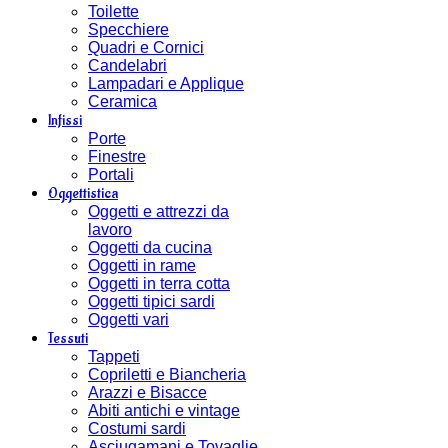
Toilette
Specchiere
Quadri e Cornici
Candelabri
Lampadari e Applique
Ceramica
Infissi
Porte
Finestre
Portali
Oggettistica
Oggetti e attrezzi da
lavoro
Oggetti da cucina
Oggetti in rame
Oggetti in terra cotta
Oggetti tipici sardi
Oggetti vari
Tessuti
Tappeti
Copriletti e Biancheria
Arazzi e Bisacce
Abiti antichi e vintage
Costumi sardi
Asciugamani e Tovaglie