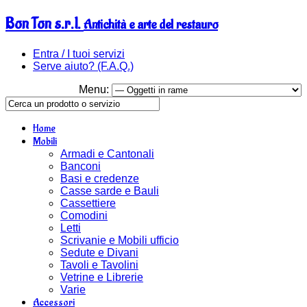
Bon Ton s.r.l.
Antichità e arte del restauro
Entra / I tuoi servizi
Serve aiuto? (F.A.Q.)
Menu:
Home
Mobili
Armadi e Cantonali
Banconi
Basi e credenze
Casse sarde e Bauli
Cassettiere
Comodini
Letti
Scrivanie e Mobili ufficio
Sedute e Divani
Tavoli e Tavolini
Vetrine e Librerie
Varie
Accessori