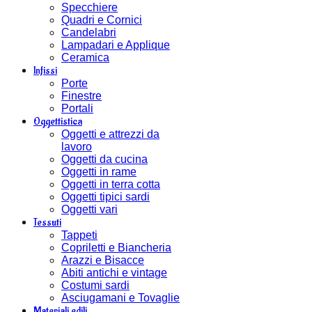
Specchiere
Quadri e Cornici
Candelabri
Lampadari e Applique
Ceramica
Infissi
Porte
Finestre
Portali
Oggettistica
Oggetti e attrezzi da
lavoro
Oggetti da cucina
Oggetti in rame
Oggetti in terra cotta
Oggetti tipici sardi
Oggetti vari
Tessuti
Tappeti
Copriletti e Biancheria
Arazzi e Bisacce
Abiti antichi e vintage
Costumi sardi
Asciugamani e Tovaglie
Materiali edili