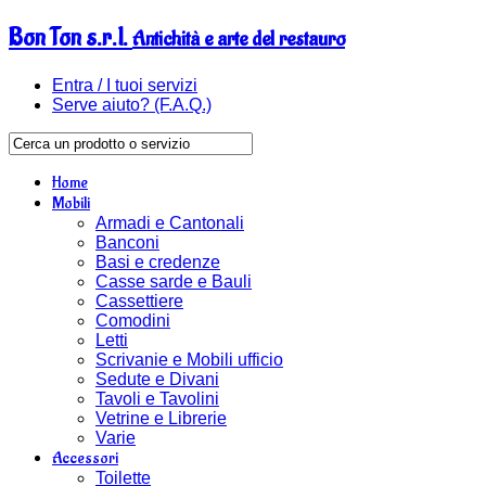
Bon Ton s.r.l.
Antichità e arte del restauro
Entra / I tuoi servizi
Serve aiuto? (F.A.Q.)
Home
Mobili
Armadi e Cantonali
Banconi
Basi e credenze
Casse sarde e Bauli
Cassettiere
Comodini
Letti
Scrivanie e Mobili ufficio
Sedute e Divani
Tavoli e Tavolini
Vetrine e Librerie
Varie
Accessori
Toilette