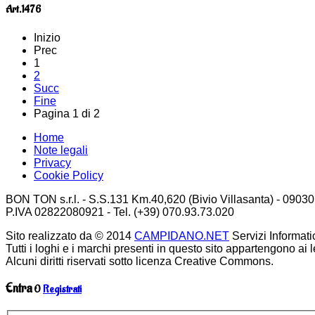
Art.1476
Inizio
Prec
1
2
Succ
Fine
Pagina 1 di 2
Home
Note legali
Privacy
Cookie Policy
BON TON s.r.l. - S.S.131 Km.40,620 (Bivio Villasanta) - 09030
P.IVA 02822080921 - Tel. (+39) 070.93.73.020
Sito realizzato da © 2014
CAMPIDANO.NET
Servizi Informatici.
Tutti i loghi e i marchi presenti in questo sito appartengono ai le
Alcuni diritti riservati sotto licenza Creative Commons.
Entra
O
Registrati