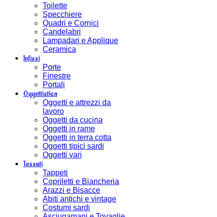
Toilette
Specchiere
Quadri e Cornici
Candelabri
Lampadari e Applique
Ceramica
Infissi
Porte
Finestre
Portali
Oggettistica
Oggetti e attrezzi da
lavoro
Oggetti da cucina
Oggetti in rame
Oggetti in terra cotta
Oggetti tipici sardi
Oggetti vari
Tessuti
Tappeti
Copriletti e Biancheria
Arazzi e Bisacce
Abiti antichi e vintage
Costumi sardi
Asciugamani e Tovaglie