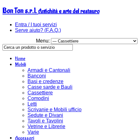
Bon Ton s.r.l.
Antichità e arte del restauro
Entra / I tuoi servizi
Serve aiuto? (F.A.Q.)
Menu:
Home
Mobili
Armadi e Cantonali
Banconi
Basi e credenze
Casse sarde e Bauli
Cassettiere
Comodini
Letti
Scrivanie e Mobili ufficio
Sedute e Divani
Tavoli e Tavolini
Vetrine e Librerie
Varie
Accessori