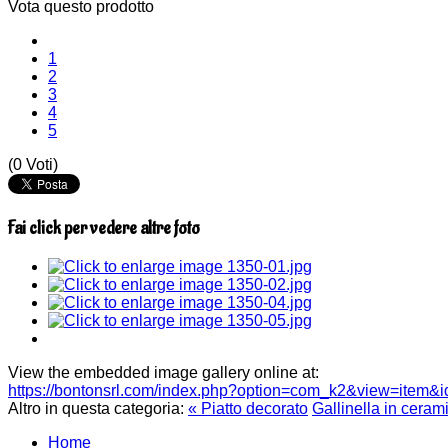
Vota questo prodotto
1
2
3
4
5
(0 Voti)
Fai click per vedere altre foto
View the embedded image gallery online at:
https://bontonsrl.com/index.php?option=com_k2&view=item&
Altro in questa categoria:
« Piatto decorato
Gallinella in ceram
Home