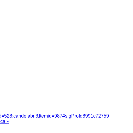
id=528:candelabri&Itemid=987#sigProId8991c72759
ica »