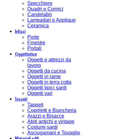
Specchiere
Quadri e Cornici
Candelabri
Lampadari e Applique
Ceramica
Infissi
Porte
Finestre
Portali
Oggettistica
Oggetti e attrezzi da
lavoro
Oggetti da cucina
Oggetti in rame
Oggetti in terra cotta
Oggetti tipici sardi
Oggetti vari
Tessuti
Tappeti
Copriletti e Biancheria
Arazzi e Bisacce
Abiti antichi e vintage
Costumi sardi
Asciugamani e Tovaglie
Materiali edili