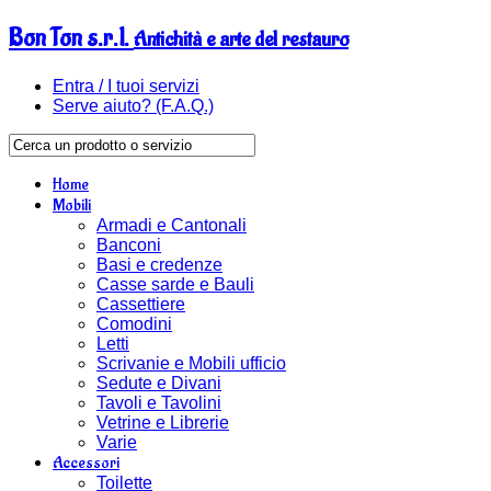
Bon Ton s.r.l.
Antichità e arte del restauro
Entra / I tuoi servizi
Serve aiuto? (F.A.Q.)
Home
Mobili
Armadi e Cantonali
Banconi
Basi e credenze
Casse sarde e Bauli
Cassettiere
Comodini
Letti
Scrivanie e Mobili ufficio
Sedute e Divani
Tavoli e Tavolini
Vetrine e Librerie
Varie
Accessori
Toilette